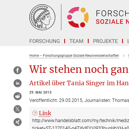
Hauptinhalt
FORSCHUNG
TEAM
PROJEKTE
Home – Forschungsgruppe Soziale Neurowissenschaften
Wir stehen noch ga
Artikel über Tania Singer im Han
29. MAI 2015
Veröffentlicht: 29.05.2015, Journalisten: Thoma
Link
http://www.handelsblatt.com/my/technik/medi
ticket=ST-1270140-g4Tl6dEYVI933bugHhYH-s0