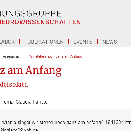
LABOR
PUBLIKATIONEN
EVENTS
NEWS
Pressearchiv
Wir stehen noch ganz am Anfang
nz am Anfang
delsblatt.
s Tuma, Claudia Panster
zin/tania-singer-wir-stehen-noch-ganz-am-anfang/11841334.ht
2lcgiacc02.vhb.de